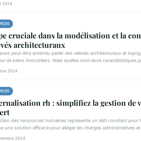
et 2024
VICES
pe cruciale dans la modélisation et la con
evés architecturaux
avez peut-être entendu parler des relevés architecturaux et topog
r de biens immobiliers. Mais quelles sont leurs caractéristiques pr
obre 2024
VICES
ernalisation rh : simplifiez la gestion de
ert
stion des ressources humaines représente un défi constant pour l
 une solution efficace pour alléger les charges administratives et 
ptembre 2024