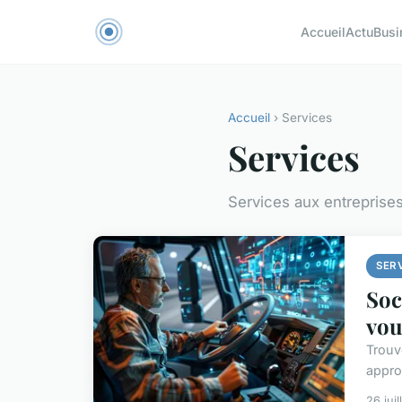
Accueil
Actu
Busi
Accueil
› Services
Services
Services aux entreprise
SER
Soc
vou
Trouv
appro
26 jui