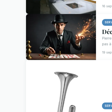
16 se
SER
Déc
Pierre
pas à
19 se
SER