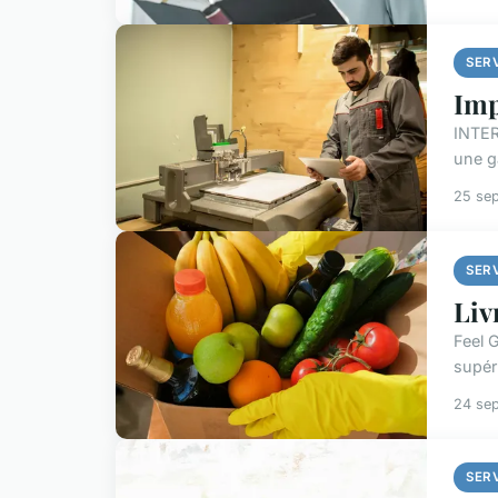
SER
Imp
INTER
une g
25 se
SER
Liv
Feel G
supéri
24 se
SER