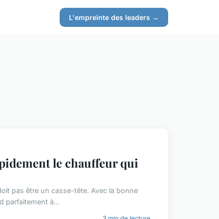
L'empreinte des leaders →
apidement le chauffeur qui
 doit pas être un casse-tête. Avec la bonne
 parfaitement à...
3 min de lecture →