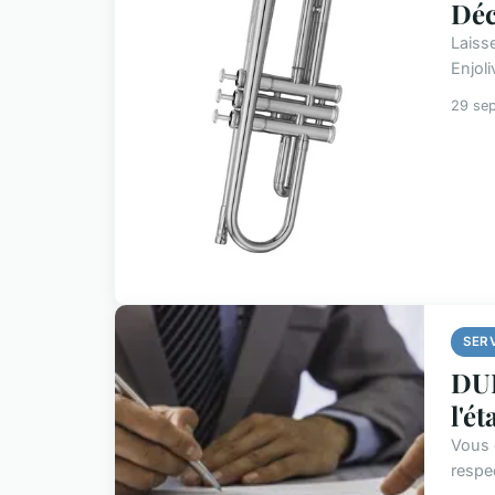
Déc
Laiss
Enjoli
29 se
SER
DUE
l'ét
Vous 
respec