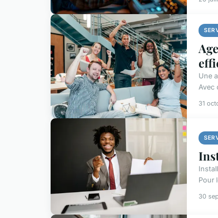
SER
Age
eff
Une a
Avec d
31 oct
SER
Ins
Instal
Pour l
30 se