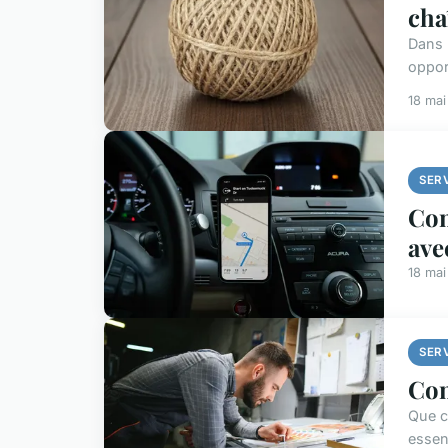
cha
Dans 
opport
18 ma
SER
Com
ave
18 ma
SER
Com
Que c
essen