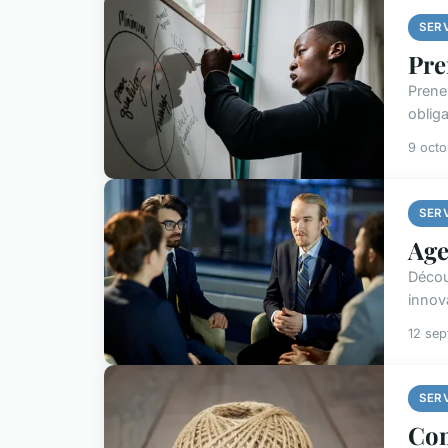
SER
Pre
Prene
oblig
9 oct
SER
Age
Décou
innov
12 se
SER
Com