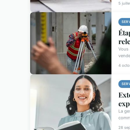
5 juill
SER
Éta
rel
Vous 
vendeu
4 oct
SER
Ext
exp
La ge
comme
28 se