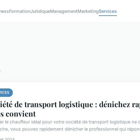
ness
Formation
Juridique
Management
Marketing
Services
s
VICES
iété de transport logistique : dénichez r
s convient
er le chauffeur idéal pour votre société de transport logistique ne
che, vous pouvez rapidement dénicher le professionnel qui répond
llet 2024